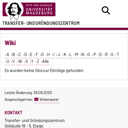
TRANSFER- UND
GRÜNDUNGSZENTRUM
Wiki
A
B
C
D
E
F
G
H
I
J
K
L
M
N
O
P
Q
R
S
T
U
V
W
X
Y
Z
Alle
Es wurden keine Glossar Einträge gefunden
Letzte Änderung: 28.08.2020
Ansprechpartner:
Webmaster
KONTAKT
Transfer- und Gründungszentrum
Gebäude 18 - 5. Etage