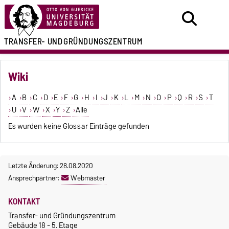
TRANSFER- UND
GRÜNDUNGSZENTRUM
Wiki
A
B
C
D
E
F
G
H
I
J
K
L
M
N
O
P
Q
R
S
T
U
V
W
X
Y
Z
Alle
Es wurden keine Glossar Einträge gefunden
Letzte Änderung: 28.08.2020
Ansprechpartner:
Webmaster
KONTAKT
Transfer- und Gründungszentrum
Gebäude 18 - 5. Etage