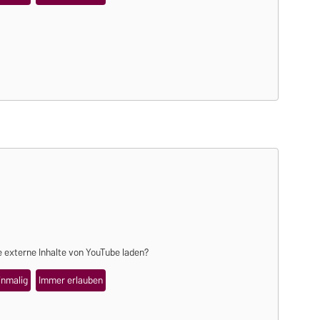
 externe Inhalte von
YouTube
laden?
inmalig
Immer erlauben