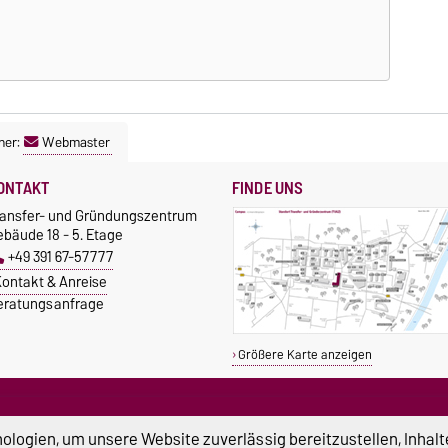
ner:
Webmaster
ONTAKT
FINDE UNS
ransfer- und Gründungszentrum
bäude 18 - 5. Etage
+49 391 67-57777
ontakt & Anreise
eratungsanfrage
Größere Karte anzeigen
RÜNDEN AN DER OVGU
SERVICES
MakerLabs
Messekarten bestellen
logien, um unsere Website zuverlässig bereitzustellen, Inhalt