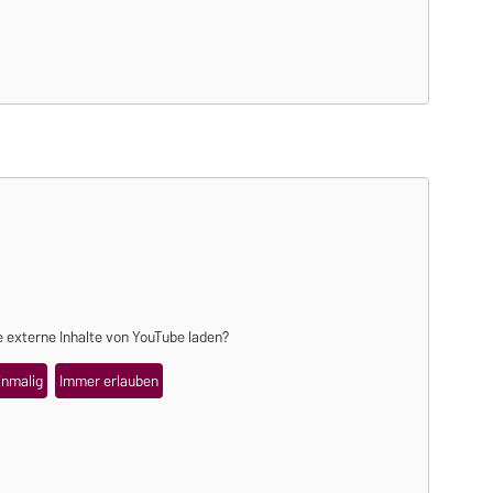
 externe Inhalte von
YouTube
laden?
inmalig
Immer erlauben