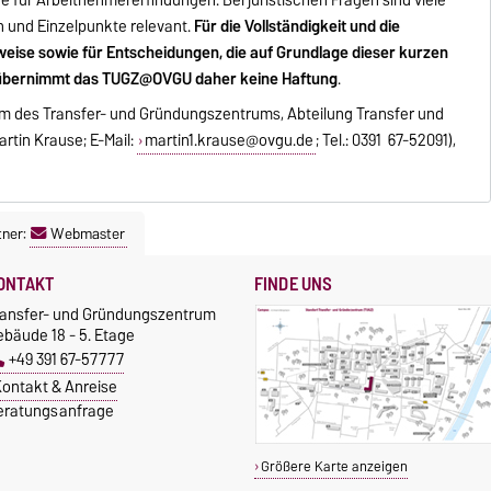
und Einzelpunkte relevant.
Für die Vollständigkeit und die
nweise sowie für Entscheidungen, die auf Grundlage dieser kurzen
übernimmt das TUGZ@OVGU daher keine Haftung
.
am des Transfer- und Gründungszentrums, Abteilung Transfer und
rtin Krause; E-Mail:
martin1.krause@ovgu.de
; Tel.: 0391 67-52091),
tner:
Webmaster
ONTAKT
FINDE UNS
ransfer- und Gründungszentrum
bäude 18 - 5. Etage
+49 391 67-57777
ontakt & Anreise
eratungsanfrage
Größere Karte anzeigen