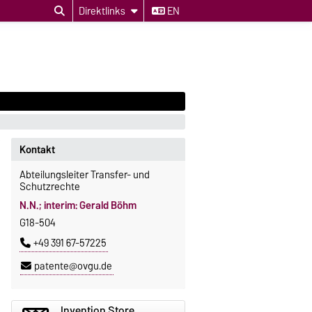
Direktlinks
EN
Kontakt
Abteilungsleiter Transfer- und
Schutzrechte
N.N.; interim: Gerald Böhm
G18-504
+49 391 67-57225
patente@ovgu.de
Invention Store