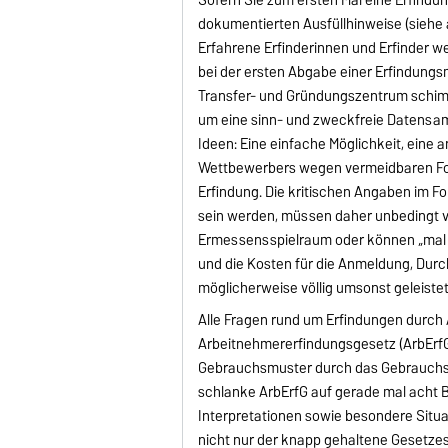
dokumentierten Ausfüllhinweise (siehe a
Erfahrene Erfinderinnen und Erfinder w
bei der ersten Abgabe einer Erfindung
Transfer- und Gründungszentrum schimp
um eine sinn- und zweckfreie Datensamm
Ideen: Eine einfache Möglichkeit, eine a
Wettbewerbers wegen vermeidbaren For
Erfindung. Die kritischen Angaben im F
sein werden, müssen daher unbedingt vol
Ermessensspielraum oder können „mal 
und die Kosten für die Anmeldung, Dur
möglicherweise völlig umsonst geleiste
Alle Fragen rund um Erfindungen durc
Arbeitnehmererfindungsgesetz (ArbErfG
Gebrauchsmuster durch das Gebrauchsm
schlanke ArbErfG auf gerade mal acht B
Interpretationen sowie besondere Situ
nicht nur der knapp gehaltene Gesetz