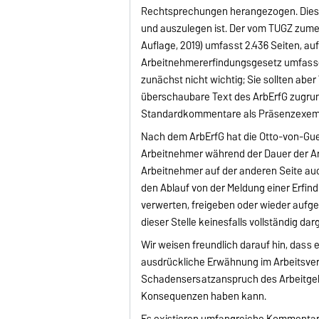
Rechtsprechungen herangezogen. Diese
und auszulegen ist. Der vom TUGZ zum
Auflage, 2019) umfasst 2.436 Seiten, a
Arbeitnehmererfindungsgesetz umfassend 
zunächst nicht wichtig; Sie sollten abe
überschaubare Text des ArbErfG zugrund
Standardkommentare als Präsenzexempl
Nach dem ArbErfG hat die Otto-von-Guer
Arbeitnehmer während der Dauer der Arb
Arbeitnehmer auf der anderen Seite au
den Ablauf von der Meldung einer Erfindu
verwerten, freigeben oder wieder aufgeb
dieser Stelle keinesfalls vollständig da
Wir weisen freundlich darauf hin, dass 
ausdrückliche Erwähnung im Arbeitsvert
Schadensersatzanspruch des Arbeitgeb
Konsequenzen haben kann.
Es existieren umfangreiche Kommentare 