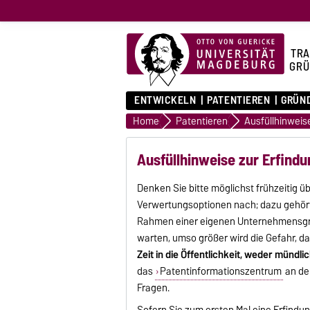
TRA
GRÜ
ENTWICKELN
PATENTIEREN
GRÜN
Home
Patentieren
Ausfüllhinweis
Ausfüllhinweise zur Erfind
Denken Sie bitte möglichst frühzeitig 
Verwertungsoptionen nach; dazu gehört
Rahmen einer eigenen Unternehmensgrü
warten, umso größer wird die Gefahr, 
Zeit in die Öffentlichkeit, weder mündl
das
Patentinformationszentrum
an der
Fragen.
Sofern Sie zum ersten Mal eine Erfindu