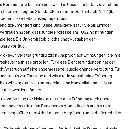
 Kommentare beschreiben, wie das Gesetz im Detail zu verstehen
eist herangezogene Standardkommentar „Bartenbach/Volz“ (6.
uf denen diese Detailauslegungen zum
dokumentiert sind. Diese Detailtiefe ist für Sie als Erfinder
r Vertrauen haben, dass für die Prozesse am TUGZ nicht nur der
e liegt. Die Universitätsbibliothek hat Ausgaben der
are vorrätig.
icke-Universität grundsätzlich Anspruch auf Erfindungen, die ihre
eitsverhältnisse erstellen. Für diese Diensterfindungen hat der
ch Anspruch auf eine angemessene, ausgleichende Vergütung. Für
ng bis hin zur Frage, ob und wie die Universität eine Erfindung
en will, ergeben sich unterschiedliche Konstellationen, die an
rgestellt werden können.
eine Verletzung der Meldepflicht für eine Erfindung auch ohne
rag oder in tariflichen Regelungen grundsätzlich auch einen
ers gegenüber dem Arbeitnehmer begründen und arbeitsrechtliche
für Arbeitnehmererfindungen. Bei juristischen Fragen sind viele