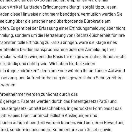
uch Artikel "Leitfaden Erfindungsmeldung") sorgfältig zu lesen.
erden diese Hinweise nicht mehr benötigen. Vermutlich werden Sie
smeldung über die anscheinend überbordende Bürokratie am
fen. Es geht bei der Erfassung einer Erfindungsmeldung aber nicht
lung, sondern um die Herstellung von (Rechts-)Sicherheit für Ihre
nsonsten tolle Erfindung zu Fall zu bringen, wäre die Klage eines
mfehlern bei der Inanspruchnahme oder der Anmeldung Ihrer
ormular, welche zwingend die Basis für ein gewerbliches Schutzrecht
lständig und richtig sein. Wir haben hierbei keinen
ein Auge zudrücken“, denn am Ende würden Ihr und unser Aufwand
chsetzung, und Aufrechterhaltung des gewerblichen Schutzrechts
t werden.
h Arbeitnehmer werden zunächst durch das
) geregelt; Patente werden durch das Patentgesetz (PatG) und
ustergesetz (GbmG) beschrieben. In gedruckter Form passt das
latt Papier. Damit unterschiedliche Auslegungen und
ationen adäquat beurteilt werden können, wird bei deren Bewertung
estext, sondern insbesondere Kommentare zum Gesetz sowie